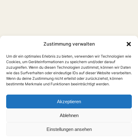
Zustimmung verwalten
Um dir ein optimales Erlebnis zu bieten, verwenden wir Technologien wie
Cookies, um Geräteinformationen zu speichern und/oder darauf
zuzugreifen. Wenn du diesen Technologien zustimmst, können wir Daten
wie das Surfverhalten oder eindeutige IDs auf dieser Website verarbeiten.
Wenn du deine Zustimmung nicht erteilst oder zurückziehst, können
bestimmte Merkmale und Funktionen beeinträchtigt werden.
Home
Boys Love
Serien
Filme
Anime
Musik
Forschung
Links
Forum
Akzeptieren
X
Instagram
Über uns
Impressum
Ablehnen
Anmelden
Einstellungen ansehen