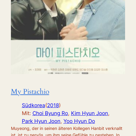
My Pistachio
Südkorea
(
2018
)
Mit:
Choi Byung Ro
,
Kim Hyun Joon
,
Park Hyun Joon
,
Yoo Hyun Do
Muyeong, der in seinen älteren Kollegen Hanbit verknallt
ist, ist zu nervös, um ihm seine Gefühle zu gestehen. In