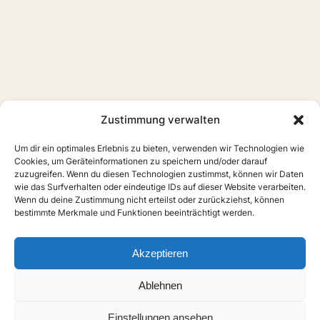
Zustimmung verwalten
Um dir ein optimales Erlebnis zu bieten, verwenden wir Technologien wie
Cookies, um Geräteinformationen zu speichern und/oder darauf
zuzugreifen. Wenn du diesen Technologien zustimmst, können wir Daten
wie das Surfverhalten oder eindeutige IDs auf dieser Website verarbeiten.
Wenn du deine Zustimmung nicht erteilst oder zurückziehst, können
bestimmte Merkmale und Funktionen beeinträchtigt werden.
Home
Boys Love
Serien
Filme
Anime
Musik
Forschung
Links
Forum
Akzeptieren
X
Instagram
Über uns
Impressum
Ablehnen
Anmelden
Einstellungen ansehen