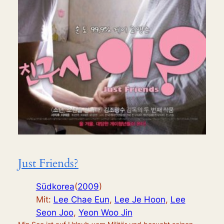
Just Friends?
Südkorea
(
2009
)
Mit:
Lee Chae Eun
,
Lee Je Hoon
,
Lee
Seon Joo
,
Yeon Woo Jin