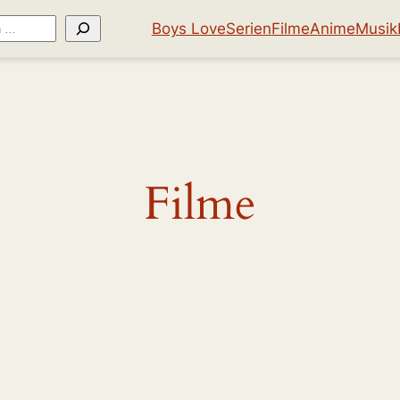
Boys Love
Serien
Filme
Anime
Musik
Filme