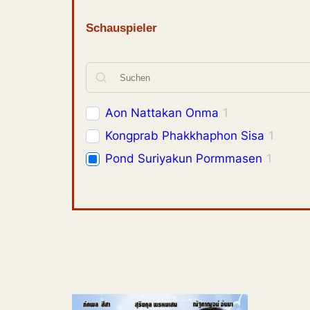
Schauspieler
Aon Nattakan Onma
1
Kongprab Phakkhaphon Sisa
1
Pond Suriyakun Pormmasen
1