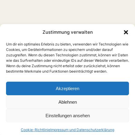
Zustimmung verwalten
Um dir ein optimales Erlebnis zu bieten, verwenden wir Technologien wie
Cookies, um Geräteinformationen zu speichern und/oder darauf
zuzugreifen. Wenn du diesen Technologien zustimmst, können wir Daten
wie das Surfverhalten oder eindeutige IDs auf dieser Website verarbeiten.
Wenn du deine Zustimmung nicht erteilst oder zurückziehst, können
bestimmte Merkmale und Funktionen beeinträchtigt werden.
Home
Boys Love
Serien
Filme
Anime
Musik
Forschung
Links
Forum
Akzeptieren
X
Instagram
Über uns
Impressum
Ablehnen
Anmelden
Einstellungen ansehen
© Boys-Love.de (2025)
Cookie-Richtlinie
Impressum und Datenschutzerklärung