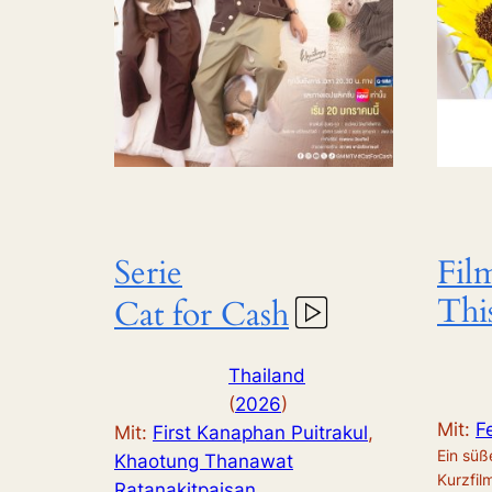
Serie
Fil
Thi
Cat for Cash
Thailand
(
2026
)
Mit:
F
Mit:
First Kanaphan Puitrakul
, 
Ein süß
Khaotung Thanawat
Kurzfil
Ratanakitpaisan