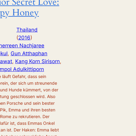
ior Secret Love:
py Honey
Thailand
(
2016
)
herreen Nachjaree
kul
, 
Gun Atthaphan
awat
, 
Kang Korn Sirisorn
, 
mpol Adulkittiporn
 läuft Gefahr, dass sein
rein, der sich um streunende
 und Hunde kümmert, von der
itung geschlossen wird. Also
en Porsche und sein bester
Pik, Emma und ihren besten
Rome zu rekrutieren. Der
afür ist, dass Emmas Onkel
an ist. Der Haken: Emma liebt