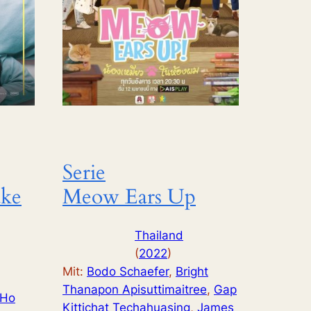
Serie
ake
Meow Ears Up
Thailand
(
2022
)
Mit:
Bodo Schaefer
, 
Bright
Thanapon Apisuttimaitree
, 
Gap
 Ho
Kittichat Techahuasing
, 
James