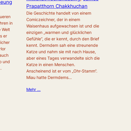
Seung
Prapatthorn Chakkhuchan
Die Geschichte handelt von einem
queren
Comiczeichner, der in einem
ren in
Waisenhaus aufgewachsen ist und die
e Welt
einzigen „warmen und glücklichen
s er
Gefühle“, die er kennt, durch den Brief
icher
kennt. Dermdem sah eine streunende
rlor
Katze und nahm sie mit nach Hause,
 auch
aber eines Tages verwandelte sich die
o und
Katze in einen Menschen.
…
Anscheinend ist er vom „Ohr-Stamm“.
Miau hatte Dermdems…
Mehr …