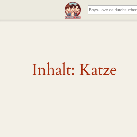
Zum
Suchen
Inhalt
springen
Inhalt:
Katze