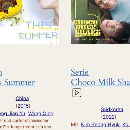
m
Serie
s Summer
Choco Milk Sh
China
(
2015
)
Südkorea
eng Jian Yu
, 
Wang Qing
(
2022
)
er und zarter chinesischer
Mit:
Kim Seong Hyuk
, 
Ko
m: Ein Junge trennt sich von