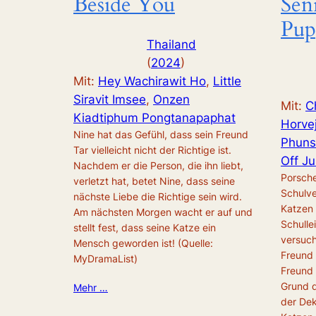
Beside You
Sen
Pup
Thailand
(
2024
)
Mit:
Hey Wachirawit Ho
, 
Little
Siravit Imsee
, 
Onzen
Mit:
C
Kiadtiphum Pongtanapaphat
Horvej
Nine hat das Gefühl, dass sein Freund
Phuns
Tar vielleicht nicht der Richtige ist.
Off Ju
Nachdem er die Person, die ihn liebt,
Porsche
verletzt hat, betet Nine, dass seine
Schulve
nächste Liebe die Richtige sein wird.
Katzen
Am nächsten Morgen wacht er auf und
Schulle
stellt fest, dass seine Katze ein
versuch
Mensch geworden ist! (Quelle:
Freund 
MyDramaList)
Freund 
Grund d
Mehr …
der Dek