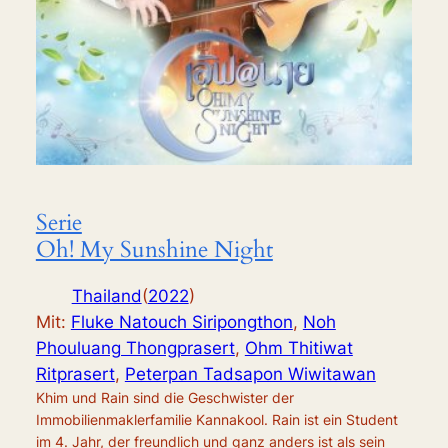
Serie
Oh! My Sunshine Night
Thailand
(
2022
)
Mit:
Fluke Natouch Siripongthon
,
Noh
Phouluang Thongprasert
,
Ohm Thitiwat
Ritprasert
,
Peterpan Tadsapon Wiwitawan
Khim und Rain sind die Geschwister der
Immobilienmaklerfamilie Kannakool. Rain ist ein Student
im 4. Jahr, der freundlich und ganz anders ist als sein