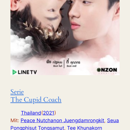
Serie
The Cupid Coach
Thailand
(
2021
)
Mit:
Peace Nutchanon Juengdamrongkit
,
Seua
Pongphisut Tongsamut
,
Tee Khunakorn