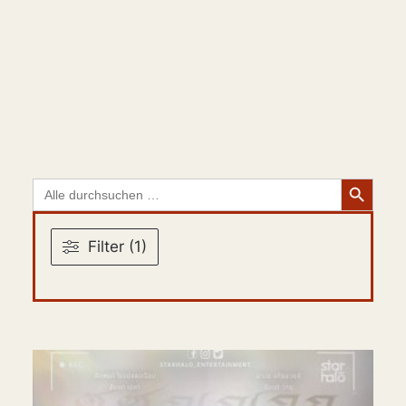
Search Button
Search
for:
Filter (1)