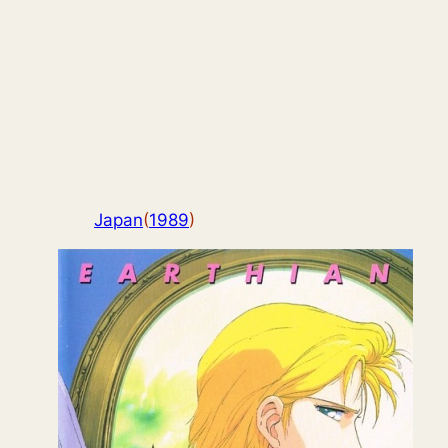
Japan
(
1989
)