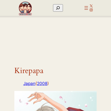
Zum
X
Suchen
Inhalt
Instagram
springen
Kirepapa
Japan
(
2008
)