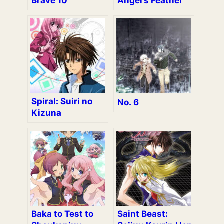
Brave 10
Angel’s Feather
Spiral: Suiri no
No. 6
Kizuna
Baka to Test to
Saint Beast: