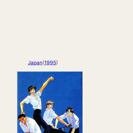
Japan
(
1995
)