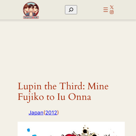
Zum
X
Suchen
Inhalt
Instagram
springen
Lupin the Third: Mine
Fujiko to Iu Onna
Japan
(
2012
)