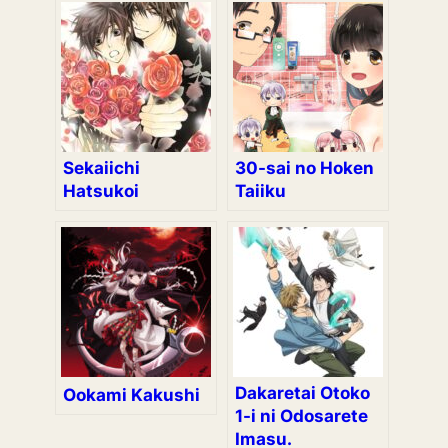
Sekaiichi
30-sai no Hoken
Hatsukoi
Taiiku
Dakaretai Otoko
Ookami Kakushi
1-i ni Odosarete
Imasu.