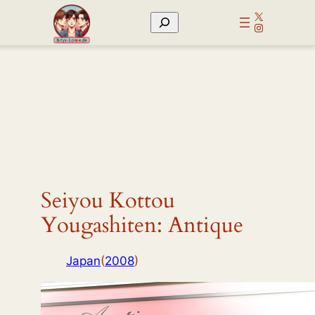
Zum
X
Suchen
Inhalt
Instagram
springen
Seiyou Kottou
Yougashiten: Antique
Japan
(
2008
)