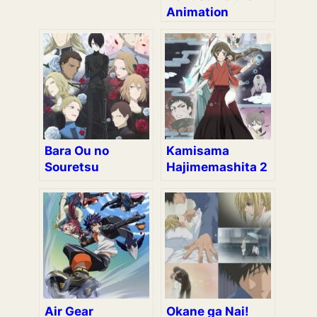
Animation
Bara Ou no
Kamisama
Souretsu
Hajimemashita 2
Air Gear
Okane ga Nai!