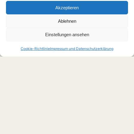
Akzeptieren
Ablehnen
Einstellungen ansehen
Cookie-Richtlinie
Impressum und Datenschutzerklärung
Home
Boys Love
Serien
Filme
Anime
Musik
Forschung
Links
Forum
X
Instagram
Über uns
Impressum