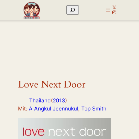
Zum
X
Suchen
Inhalt
Instagram
springen
Love Next Door
Thailand
(
2013
)
Mit:
A Angkul Jeennukul
,
Top Smith