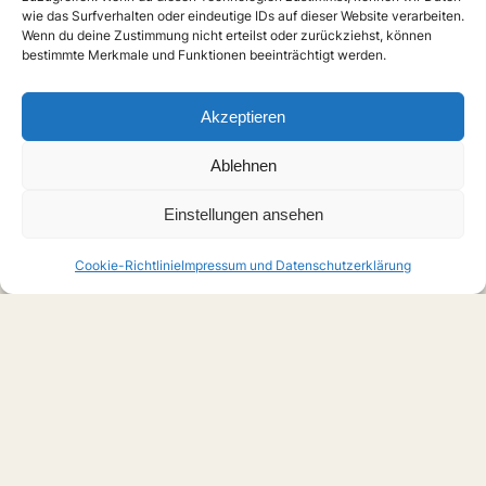
wie das Surfverhalten oder eindeutige IDs auf dieser Website verarbeiten.
Wenn du deine Zustimmung nicht erteilst oder zurückziehst, können
bestimmte Merkmale und Funktionen beeinträchtigt werden.
Akzeptieren
Ablehnen
Einstellungen ansehen
Cookie-Richtlinie
Impressum und Datenschutzerklärung
Home
Boys Love
Serien
Filme
Anime
Musik
Forschung
Links
Forum