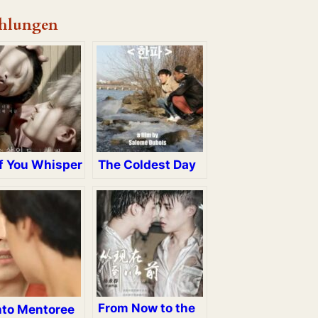
hlungen
if You Whisper
The Coldest Day
From Now to the
to Mentoree