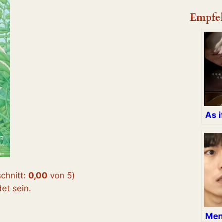
Empfe
As 
chnitt:
0,00
von 5
)
t sein.
Men