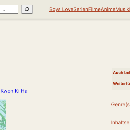
Boys Love
Serien
Filme
Anime
Musik
Auch bek
Weiterfü
 
Kwon Ki Ha
Genre(s
Inhalts