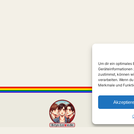
Um dir ein optimales
Geräteinformationen 
zustimmst, können wi
verarbeiten. Wenn du
Merkmale und Funktio
Akzeptier
C
Love
Serien
Filme
Anime
Musik
Forschung
Links
Forum
Über uns
Impressu