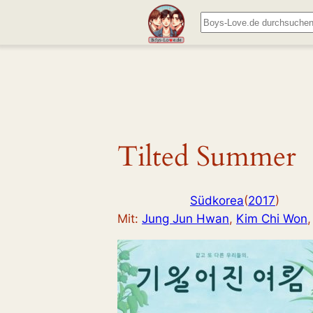
Zum
Suchen
Inhalt
springen
Tilted Summer
Südkorea
(
2017
)
Mit:
Jung Jun Hwan
, 
Kim Chi Won
,