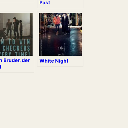
Past
n Bruder, der
White Night
d