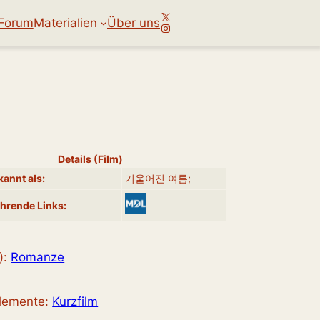
X
Forum
Materialien
Über uns
Instagram
Details (Film)
annt als:
기울어진 여름;
hrende Links:
):
Romanze
elemente:
Kurzfilm