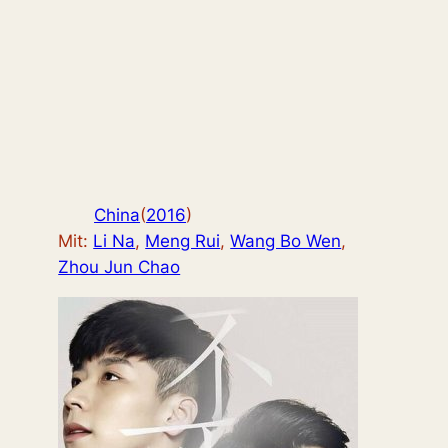
China
(
2016
)
Mit:
Li Na
,
Meng Rui
,
Wang Bo Wen
,
Zhou Jun Chao