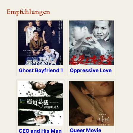
Empfehlungen
Ghost Boyfriend 1
Oppressive Love
Queer Movie
CEO and His Man