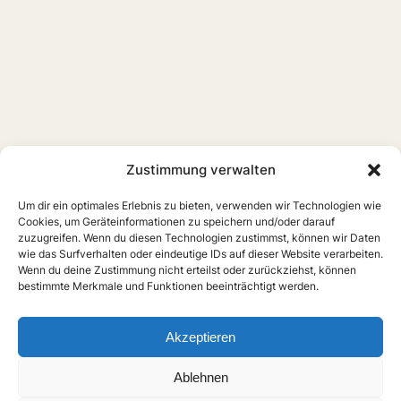
Zustimmung verwalten
Um dir ein optimales Erlebnis zu bieten, verwenden wir Technologien wie
Cookies, um Geräteinformationen zu speichern und/oder darauf
zuzugreifen. Wenn du diesen Technologien zustimmst, können wir Daten
wie das Surfverhalten oder eindeutige IDs auf dieser Website verarbeiten.
Wenn du deine Zustimmung nicht erteilst oder zurückziehst, können
bestimmte Merkmale und Funktionen beeinträchtigt werden.
Home
Boys Love
Serien
Filme
Anime
Musik
Forschung
Links
Forum
Akzeptieren
X
Instagram
Über uns
Impressum
Ablehnen