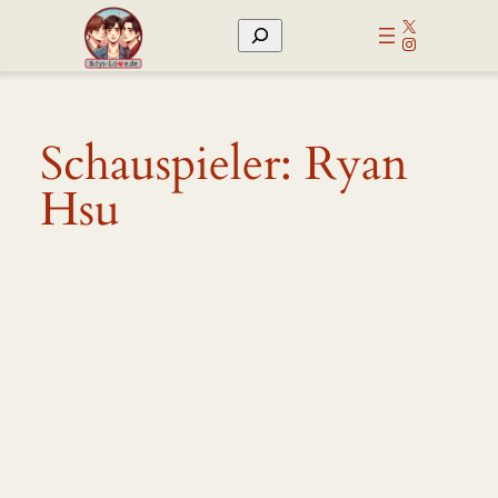
Zum
X
Suchen
Inhalt
Instagram
springen
Schauspieler:
Ryan
Hsu