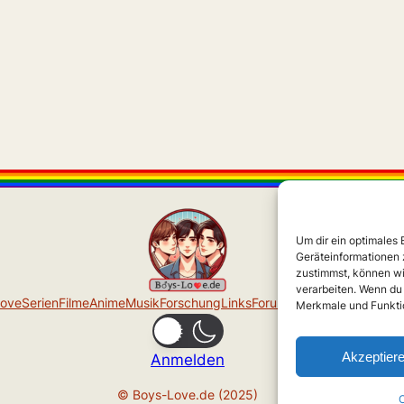
Um dir ein optimales
Geräteinformationen 
zustimmst, können wi
verarbeiten. Wenn du
Love
Serien
Filme
Anime
Musik
Forschung
Links
Forum
Über uns
Impressu
Merkmale und Funktio
Akzeptier
Anmelden
© Boys-Love.de (2025)
C