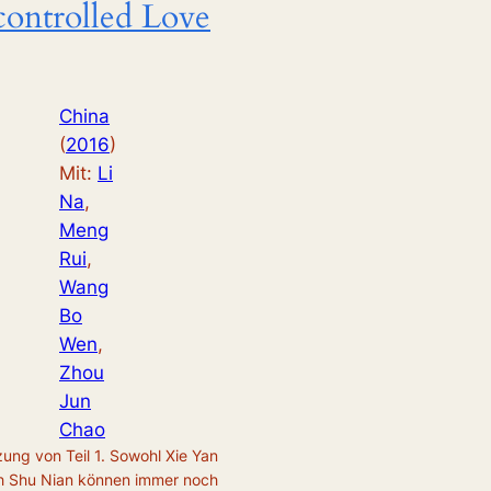
ontrolled Love
China
(
2016
)
Mit:
Li
Na
, 
Meng
Rui
, 
Wang
Bo
Wen
, 
Zhou
Jun
Chao
zung von Teil 1. Sowohl Xie Yan
h Shu Nian können immer noch