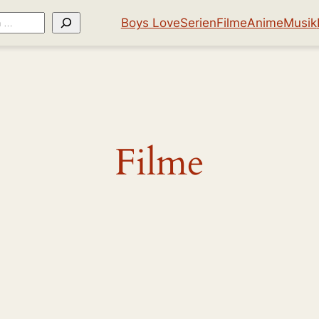
Boys Love
Serien
Filme
Anime
Musik
Filme