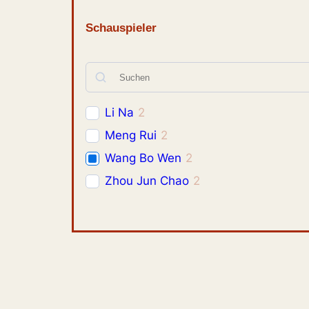
Schauspieler
Li Na
2
Meng Rui
2
Wang Bo Wen
2
Zhou Jun Chao
2