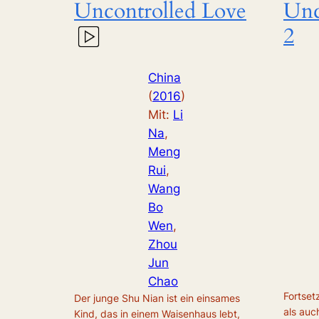
Uncontrolled Love
Unc
2
China
(
2016
)
Mit:
Li
Na
, 
Meng
Rui
, 
Wang
Bo
Wen
, 
Zhou
Jun
Chao
Fortset
Der junge Shu Nian ist ein einsames
als auc
Kind, das in einem Waisenhaus lebt,