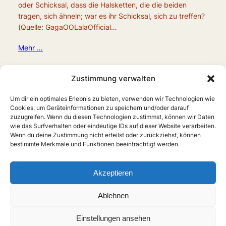
oder Schicksal, dass die Halsketten, die die beiden
tragen, sich ähneln; war es ihr Schicksal, sich zu treffen?
(Quelle: GagaOOLalaOfficial…
Mehr …
Zustimmung verwalten
Um dir ein optimales Erlebnis zu bieten, verwenden wir Technologien wie
Cookies, um Geräteinformationen zu speichern und/oder darauf
zuzugreifen. Wenn du diesen Technologien zustimmst, können wir Daten
wie das Surfverhalten oder eindeutige IDs auf dieser Website verarbeiten.
Wenn du deine Zustimmung nicht erteilst oder zurückziehst, können
bestimmte Merkmale und Funktionen beeinträchtigt werden.
Home
Boys Love
Serien
Filme
Anime
Musik
Forschung
Links
Forum
Akzeptieren
X
Instagram
Über uns
Impressum
Ablehnen
Anmelden
Einstellungen ansehen