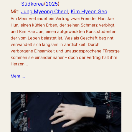
Südkorea
(
2025
)
Mit:
Jung Myeong Cheol
,
Kim Hyeon Seo
Am Meer verbindet ein Vertrag zwei Fremde: Han Jae
Hun, einen kühlen Erben, der seinen Schmerz verbirgt,
und Kim Hae Jun, einen aufgeweckten Kunststudenten,
der vom Leben belastet ist. Was als Geschäft beginnt,
verwandelt sich langsam in Zärtlichkeit. Durch
verborgene Einsamkeit und unausgesprochene Fürsorge
kommen sie einander näher – doch der Vertrag hält ihre
Herzen…
Mehr …