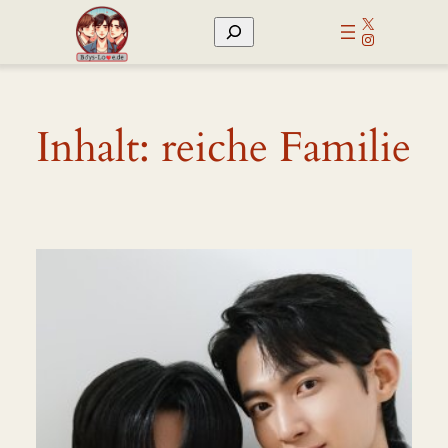
Zum
X
Suchen
Inhalt
Instagram
springen
Inhalt:
reiche Familie