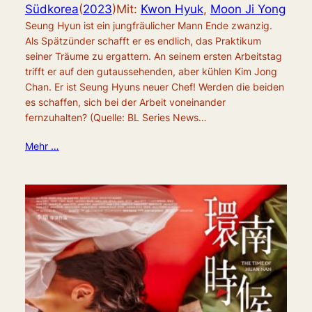
Südkorea
(
2023
)
Mit:
Kwon Hyuk
,
Moon Ji Yong
Seung Hyun ist ein jungfräulicher Mann Ende zwanzig.
Als Spätzünder schafft er es endlich, das Praktikum
seiner Träume zu ergattern. An seinem ersten Arbeitstag
trifft er auf den gutaussehenden, aber kühlen Kim Jong
Chan. Er ist Seung Hyuns neuer Chef! Werden die beiden
es schaffen, sich bei der Arbeit voneinander
fernzuhalten? (Quelle: BL Series News…
Mehr …