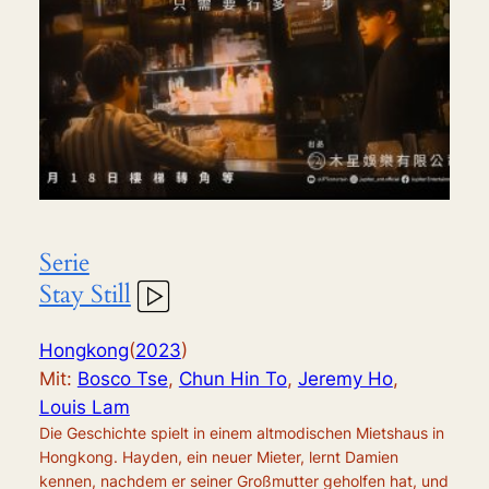
Serie
Stay Still
Hongkong
(
2023
)
Mit:
Bosco Tse
,
Chun Hin To
,
Jeremy Ho
,
Louis Lam
Die Geschichte spielt in einem altmodischen Mietshaus in
Hongkong. Hayden, ein neuer Mieter, lernt Damien
kennen, nachdem er seiner Großmutter geholfen hat, und