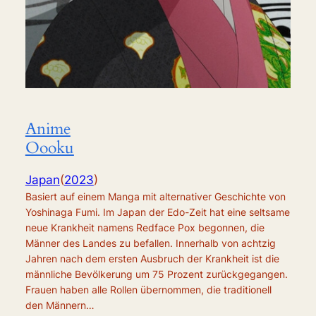
Anime
Oooku
Japan
(
2023
)
Basiert auf einem Manga mit alternativer Geschichte von
Yoshinaga Fumi. Im Japan der Edo-Zeit hat eine seltsame
neue Krankheit namens Redface Pox begonnen, die
Männer des Landes zu befallen. Innerhalb von achtzig
Jahren nach dem ersten Ausbruch der Krankheit ist die
männliche Bevölkerung um 75 Prozent zurückgegangen.
Frauen haben alle Rollen übernommen, die traditionell
den Männern…