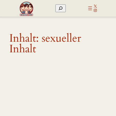
Zum
X
Suchen
Inhalt
Instagram
springen
Inhalt:
sexueller
Inhalt