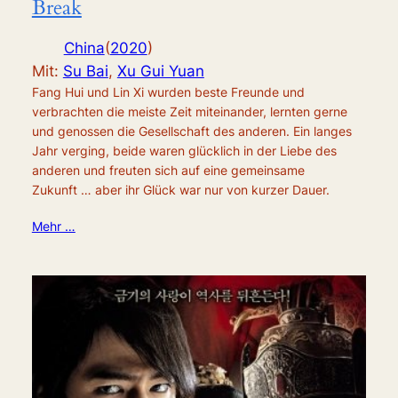
Break
China
(
2020
)
Mit:
Su Bai
,
Xu Gui Yuan
Fang Hui und Lin Xi wurden beste Freunde und
verbrachten die meiste Zeit miteinander, lernten gerne
und genossen die Gesellschaft des anderen. Ein langes
Jahr verging, beide waren glücklich in der Liebe des
anderen und freuten sich auf eine gemeinsame
Zukunft … aber ihr Glück war nur von kurzer Dauer.
Mehr …