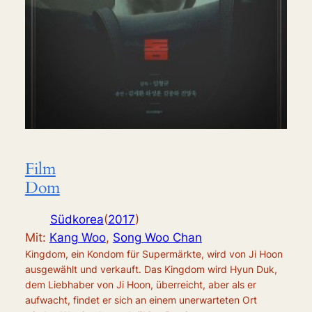
Film
Dom
Südkorea
(
2017
)
Mit:
Kang Woo
,
Song Woo Chan
Kingdom, ein Kondom für Supermärkte, wird von Ji Hoon
ausgewählt und verkauft. Das Kingdom wird Hyun Duk,
dem Liebhaber von Ji Hoon, überreicht, aber als er
aufwacht, findet er sich an einem unerwarteten Ort