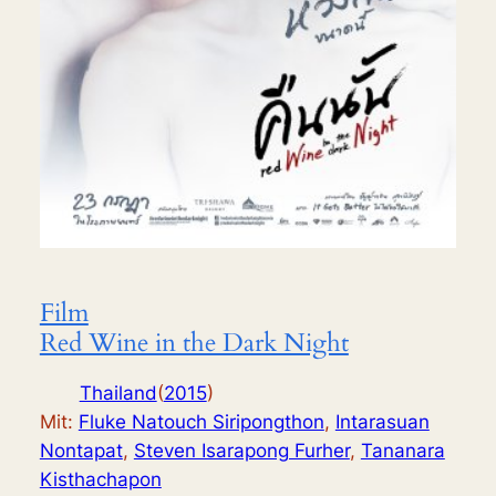
Film
Red Wine in the Dark Night
Thailand
(
2015
)
Mit:
Fluke Natouch Siripongthon
,
Intarasuan
Nontapat
,
Steven Isarapong Furher
,
Tananara
Kisthachapon