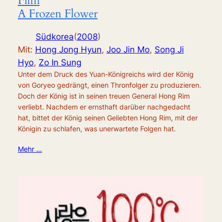
Film
A Frozen Flower
Südkorea
(
2008
)
Mit:
Hong Jong Hyun
,
Joo Jin Mo
,
Song Ji
Hyo
,
Zo In Sung
Unter dem Druck des Yuan-Königreichs wird der König
von Goryeo gedrängt, einen Thronfolger zu produzieren.
Doch der König ist in seinen treuen General Hong Rim
verliebt. Nachdem er ernsthaft darüber nachgedacht
hat, bittet der König seinen Geliebten Hong Rim, mit der
Königin zu schlafen, was unerwartete Folgen hat.
Mehr …