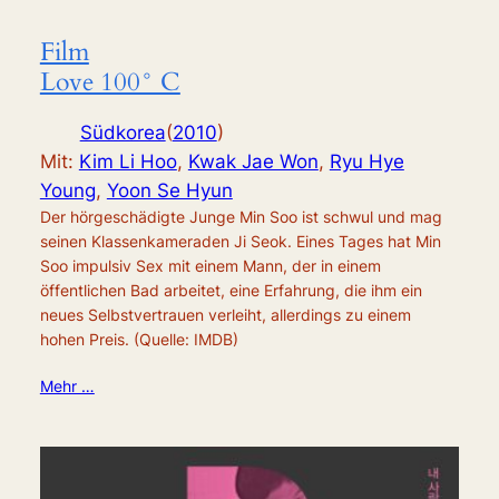
Film
Love 100° C
Südkorea
(
2010
)
Mit:
Kim Li Hoo
,
Kwak Jae Won
,
Ryu Hye
Young
,
Yoon Se Hyun
Der hörgeschädigte Junge Min Soo ist schwul und mag
seinen Klassenkameraden Ji Seok. Eines Tages hat Min
Soo impulsiv Sex mit einem Mann, der in einem
öffentlichen Bad arbeitet, eine Erfahrung, die ihm ein
neues Selbstvertrauen verleiht, allerdings zu einem
hohen Preis. (Quelle: IMDB)
Mehr …