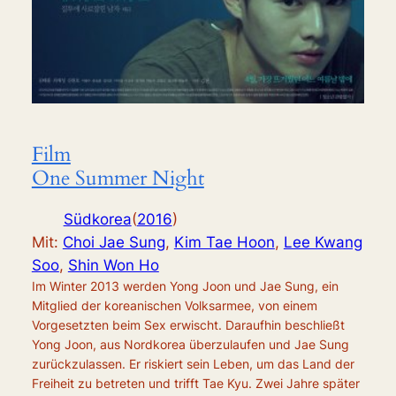
Film
One Summer Night
Südkorea
(
2016
)
Mit:
Choi Jae Sung
,
Kim Tae Hoon
,
Lee Kwang
Soo
,
Shin Won Ho
Im Winter 2013 werden Yong Joon und Jae Sung, ein
Mitglied der koreanischen Volksarmee, von einem
Vorgesetzten beim Sex erwischt. Daraufhin beschließt
Yong Joon, aus Nordkorea überzulaufen und Jae Sung
zurückzulassen. Er riskiert sein Leben, um das Land der
Freiheit zu betreten und trifft Tae Kyu. Zwei Jahre später