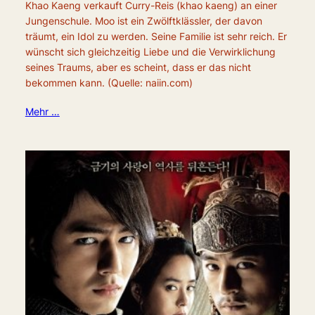
Khao Kaeng verkauft Curry-Reis (khao kaeng) an einer
Jungenschule. Moo ist ein Zwölftklässler, der davon
träumt, ein Idol zu werden. Seine Familie ist sehr reich. Er
wünscht sich gleichzeitig Liebe und die Verwirklichung
seines Traums, aber es scheint, dass er das nicht
bekommen kann. (Quelle: naiin.com)
Mehr …