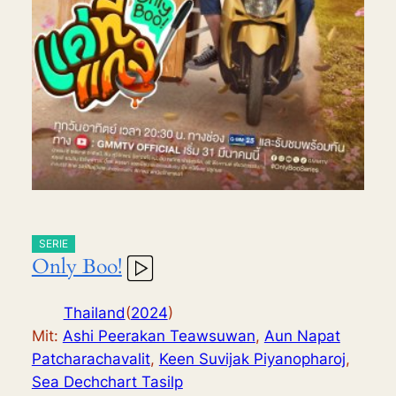
SERIE
Only Boo!
Thailand
(
2024
)
Mit:
Ashi Peerakan Teawsuwan
,
Aun Napat
Patcharachavalit
,
Keen Suvijak Piyanopharoj
,
Sea Dechchart Tasilp