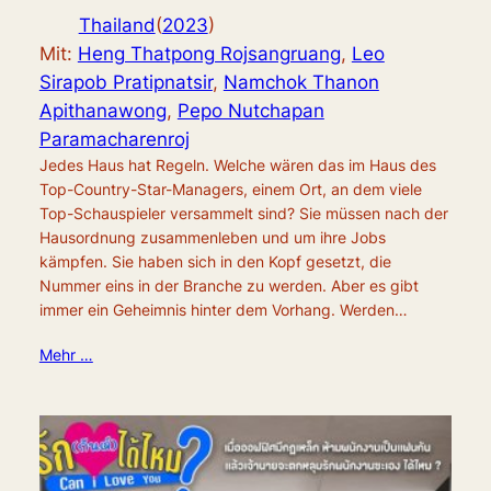
Thailand
(
2023
)
Mit:
Heng Thatpong Rojsangruang
,
Leo
Sirapob Pratipnatsir
,
Namchok Thanon
Apithanawong
,
Pepo Nutchapan
Paramacharenroj
Jedes Haus hat Regeln. Welche wären das im Haus des
Top-Country-Star-Managers, einem Ort, an dem viele
Top-Schauspieler versammelt sind? Sie müssen nach der
Hausordnung zusammenleben und um ihre Jobs
kämpfen. Sie haben sich in den Kopf gesetzt, die
Nummer eins in der Branche zu werden. Aber es gibt
immer ein Geheimnis hinter dem Vorhang. Werden…
Mehr …