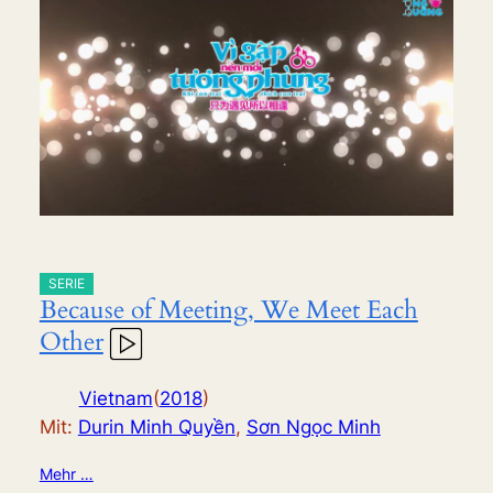
SERIE
Because of Meeting, We Meet Each
Other
Vietnam
(
2018
)
Mit:
Durin Minh Quyền
,
Sơn Ngọc Minh
Mehr …