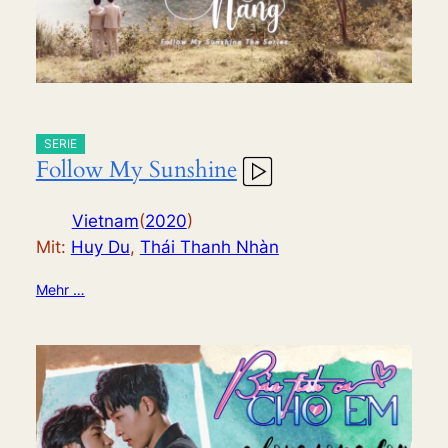
SERIE
Follow My Sunshine
Vietnam
(
2020
)
Mit:
Huy Du
,
Thái Thanh Nhàn
Mehr …