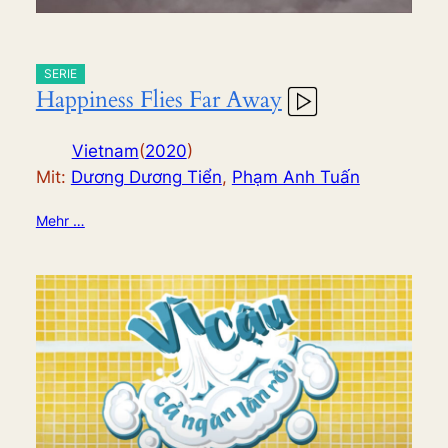
SERIE
Happiness Flies Far Away
Vietnam
(
2020
)
Mit:
Dương Dương Tiển
,
Phạm Anh Tuấn
Mehr …