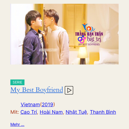
SERIE
My Best Boyfriend
Vietnam
(
2019
)
Mit:
Cao Trí
,
Hoài Nam
,
Nhật Tuệ
,
Thanh Bình
Mehr …