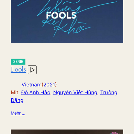
SERIE
Fools
Vietnam
(
2021
)
Mit:
Ðỗ Anh Hào
,
Nguyễn Việt Hùng
,
Trường
Ðặng
Mehr …