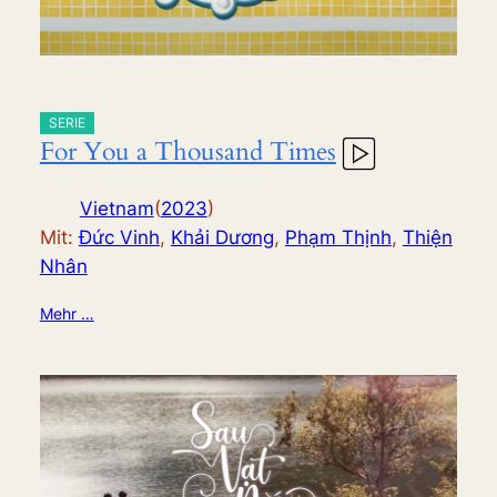
SERIE
For You a Thousand Times
Vietnam
(
2023
)
Mit:
Đức Vinh
,
Khải Dương
,
Phạm Thịnh
,
Thiện
Nhân
Mehr …