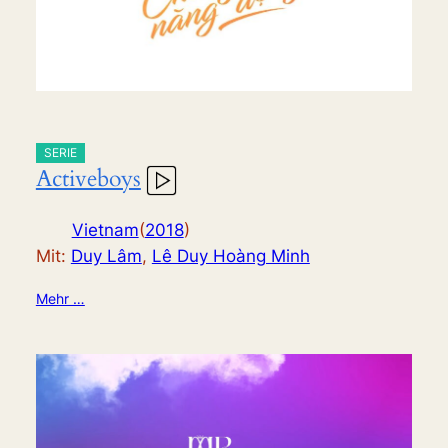
SERIE
Activeboys
Vietnam
(
2018
)
Mit:
Duy Lâm
,
Lê Duy Hoàng Minh
Mehr …