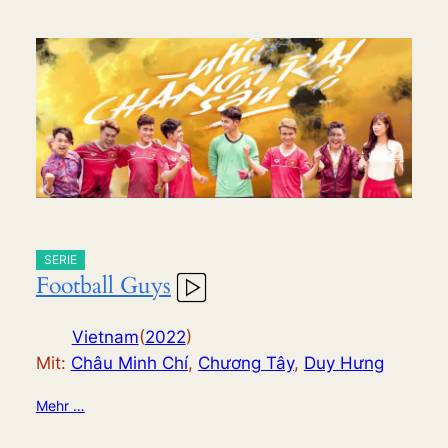
SERIE
Football Guys
Vietnam
(
2022
)
Mit:
Châu Minh Chí
,
Chương Tây
,
Duy Hưng
Mehr …