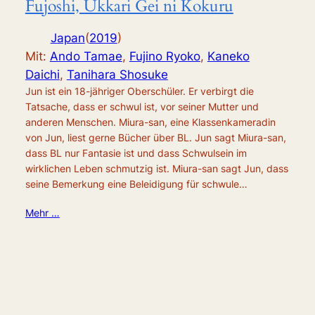
Fujoshi, Ukkari Gei ni Kokuru
Japan
(
2019
)
Mit:
Ando Tamae
,
Fujino Ryoko
,
Kaneko
Daichi
,
Tanihara Shosuke
Jun ist ein 18-jähriger Oberschüler. Er verbirgt die
Tatsache, dass er schwul ist, vor seiner Mutter und
anderen Menschen. Miura-san, eine Klassenkameradin
von Jun, liest gerne Bücher über BL. Jun sagt Miura-san,
dass BL nur Fantasie ist und dass Schwulsein im
wirklichen Leben schmutzig ist. Miura-san sagt Jun, dass
seine Bemerkung eine Beleidigung für schwule…
Mehr …