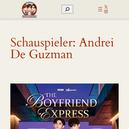
Zum
X
Suchen
Inhalt
Instagram
springen
Schauspieler:
Andrei
De Guzman