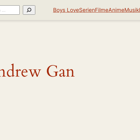
Boys Love
Serien
Filme
Anime
Musik
ndrew Gan