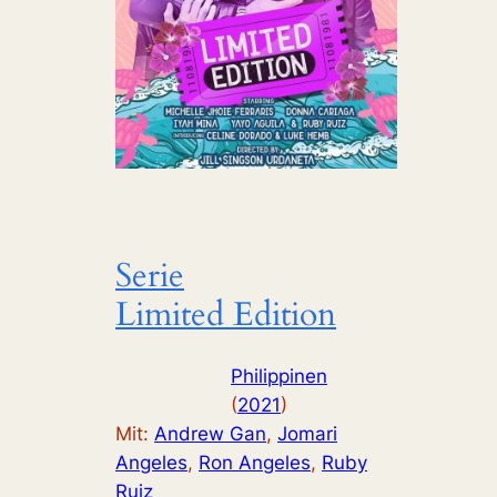
Serie
Limited Edition
Philippinen
(
2021
)
Mit:
Andrew Gan
, 
Jomari
Angeles
, 
Ron Angeles
, 
Ruby
Ruiz