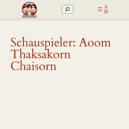
Zum
X
Suchen
Inhalt
Instagram
springen
Schauspieler:
Aoom
Thaksakorn
Chaisorn