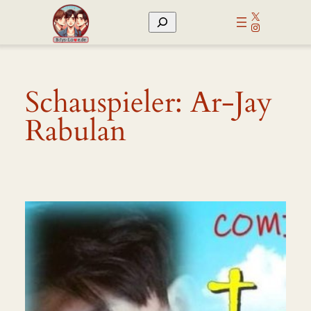
Zum
X
Suchen
Inhalt
Instagram
springen
Schauspieler:
Ar-Jay
Rabulan