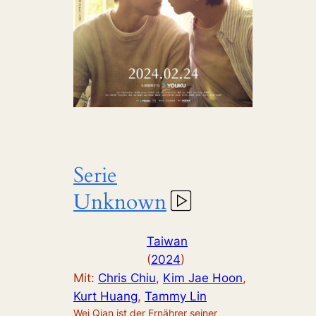
Serie
Unknown
Taiwan
(
2024
)
Mit:
Chris Chiu
, 
Kim Jae Hoon
, 
Kurt Huang
, 
Tammy Lin
Wei Qian ist der Ernährer seiner