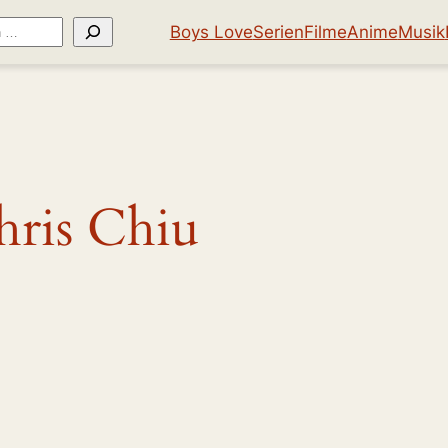
Boys Love
Serien
Filme
Anime
Musik
hris Chiu