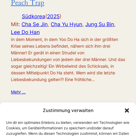
Peach Trap
Südkorea
(
2025
)
Mit:
Cha Se Jin
,
Cha Yu Hyun
,
Jung Su Bin
,
Lee Do Han
In dem Moment, in dem Yoo Do Ha sich in der größten
Krise seines Lebens befindet, nähern sich ihm drei
Männer! Er gerät in einen Strudel von
Liebesbekundungen von jedem der drei Männer. Und das
sogar gleichzeitig! Ein Wirbelwind des Schicksals, in
dessen Mittelpunkt Do Ha steht. Wem wird die letzte
Liebesbekundung gelten?! Eine fröhliche…
Mehr …
Zustimmung verwalten
Um dir ein optimales Erlebnis zu bieten, verwenden wir Technologien wie
Cookies, um Geräteinformationen zu speichern und/oder darauf
zuzugreifen. Wenn du diesen Technologien zustimmst, können wir Daten