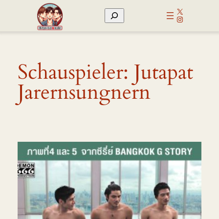
Zum
X
Suchen
Inhalt
Instagram
springen
Schauspieler:
Jutapat
Jarernsungnern