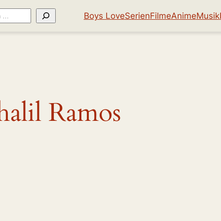
Boys Love
Serien
Filme
Anime
Musik
halil Ramos