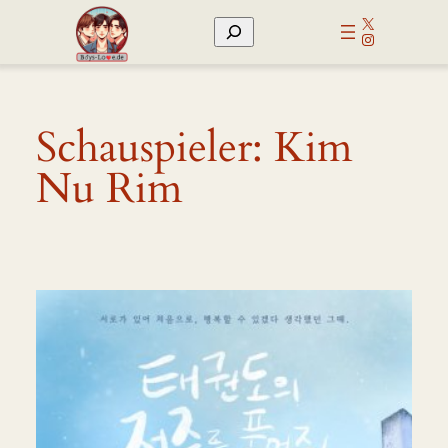
Zum
X
Suchen
Inhalt
Instagram
springen
Schauspieler:
Kim
Nu Rim