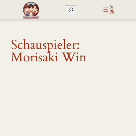
Zum
X
Suchen
Inhalt
Instagram
springen
Schauspieler:
Morisaki Win