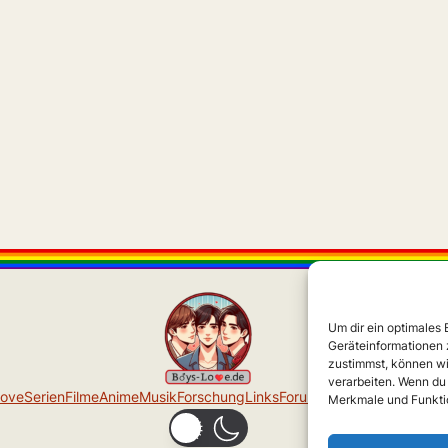
Um dir ein optimales
Geräteinformationen 
zustimmst, können wi
verarbeiten. Wenn du
Love
Serien
Filme
Anime
Musik
Forschung
Links
Forum
Über uns
Impressu
Merkmale und Funktio