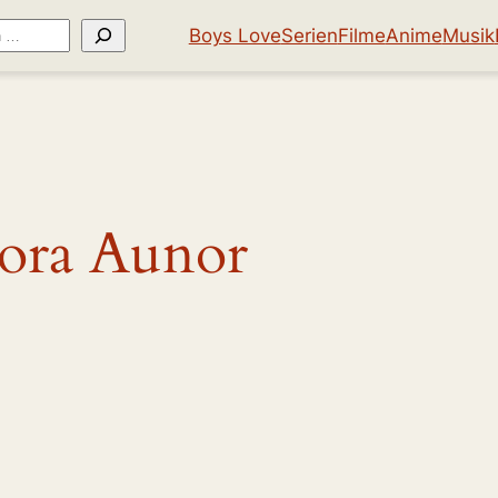
Boys Love
Serien
Filme
Anime
Musik
ora Aunor