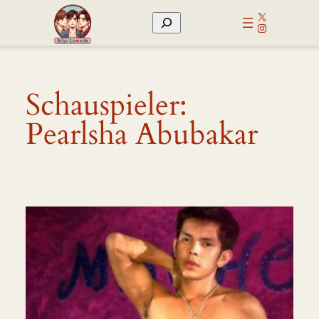
Zum
X
Suchen
Inhalt
Instagram
springen
Schauspieler:
Pearlsha Abubakar