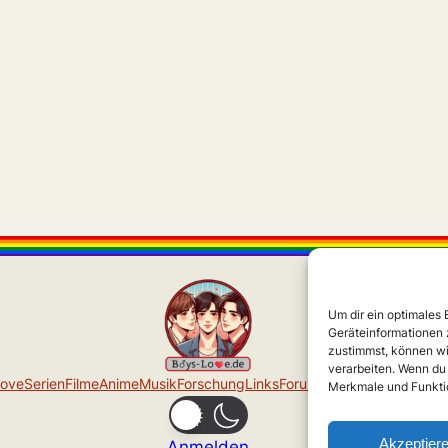
Um dir ein optimales
Geräteinformationen 
zustimmst, können wi
verarbeiten. Wenn du
Love
Serien
Filme
Anime
Musik
Forschung
Links
Forum
Über uns
Impressu
Merkmale und Funktio
Akzeptier
Anmelden