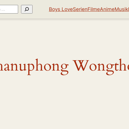
Boys Love
Serien
Filme
Anime
Musik
hanuphong Wongt