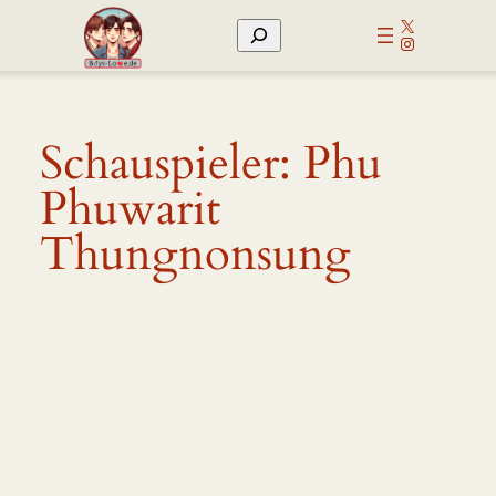
Zum
X
Suchen
Inhalt
Instagram
springen
Schauspieler:
Phu
Phuwarit
Thungnonsung