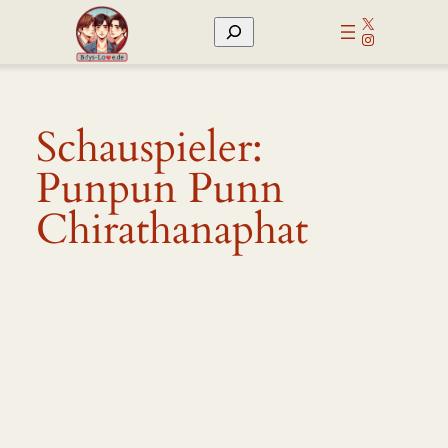
Zum
X
Suchen
Inhalt
Instagram
springen
Schauspieler:
Punpun Punn
Chirathanaphat