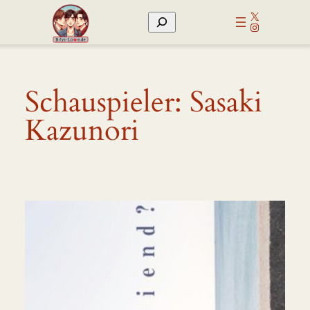
Zum
X
Suchen
Inhalt
Instagram
springen
Schauspieler:
Sasaki
Kazunori