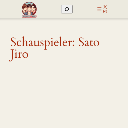
Zum
X
Suchen
Inhalt
Instagram
springen
Schauspieler:
Sato
Jiro