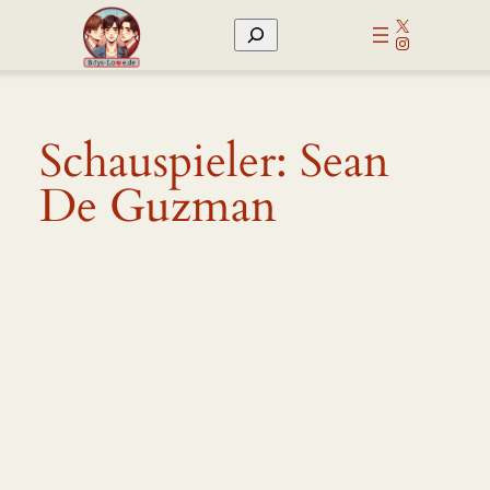
Zum
X
Suchen
Inhalt
Instagram
springen
Schauspieler:
Sean
De Guzman