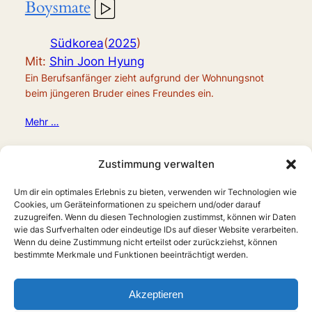
Boysmate
Südkorea
(
2025
)
Mit:
Shin Joon Hyung
Ein Berufsanfänger zieht aufgrund der Wohnungsnot
beim jüngeren Bruder eines Freundes ein.
Mehr …
Zustimmung verwalten
Um dir ein optimales Erlebnis zu bieten, verwenden wir Technologien wie
Cookies, um Geräteinformationen zu speichern und/oder darauf
zuzugreifen. Wenn du diesen Technologien zustimmst, können wir Daten
wie das Surfverhalten oder eindeutige IDs auf dieser Website verarbeiten.
Wenn du deine Zustimmung nicht erteilst oder zurückziehst, können
bestimmte Merkmale und Funktionen beeinträchtigt werden.
Home
Boys Love
Serien
Filme
Anime
Musik
Forschung
Links
Forum
Akzeptieren
X
Instagram
Über uns
Impressum