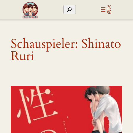
Zum
X
Suchen
Inhalt
Instagram
springen
Schauspieler:
Shinato
Ruri