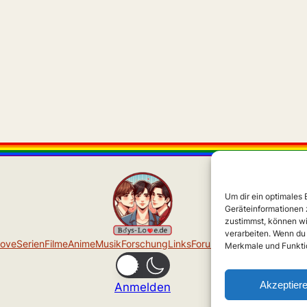
Um dir ein optimales
Geräteinformationen 
zustimmst, können wi
verarbeiten. Wenn du
Love
Serien
Filme
Anime
Musik
Forschung
Links
Forum
Über uns
Impressu
Merkmale und Funktio
Akzeptier
Anmelden