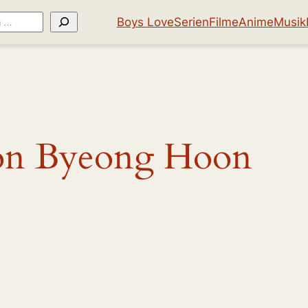
Boys Love
Serien
Filme
Anime
Musik
on Byeong Hoon