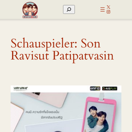
Zum
X
Suchen
Inhalt
Instagram
springen
Schauspieler:
Son
Ravisut Patipatvasin