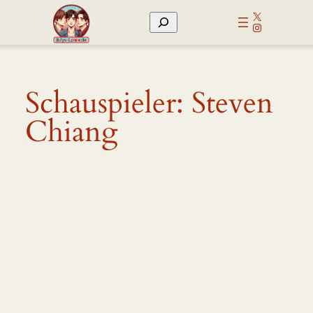
Zum
X
Suchen
Inhalt
Instagram
springen
Schauspieler:
Steven
Chiang