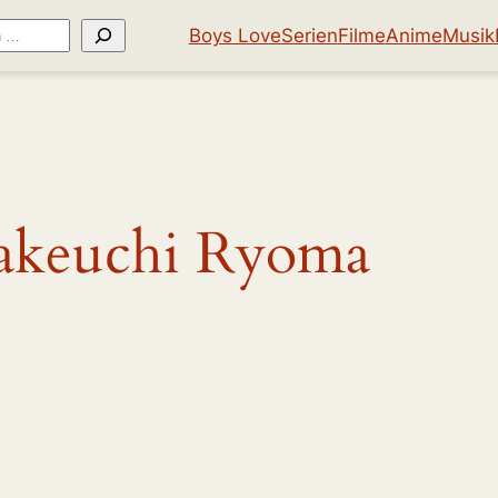
Boys Love
Serien
Filme
Anime
Musik
akeuchi Ryoma