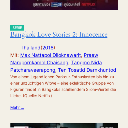
SERIE
Bangkok Love Stories 2: Innocence
Thailand
(
2018
)
Mit:
Max Nattapol Diloknawarit
,
Praew
Narupornkamol Chaisang
,
Tangmo Nida
Patcharaveerapong
,
Ten Tosatid Darnkhuntod
Von einem jugendlichen Parkour-Enthusiasten bis hin zu
einer unzüchtigen Witwe – eine eklektische Gruppe von
Figuren findet in Bangkoks schillerndem Silom-Viertel die
Liebe. (Quelle: Netflix)
Mehr …