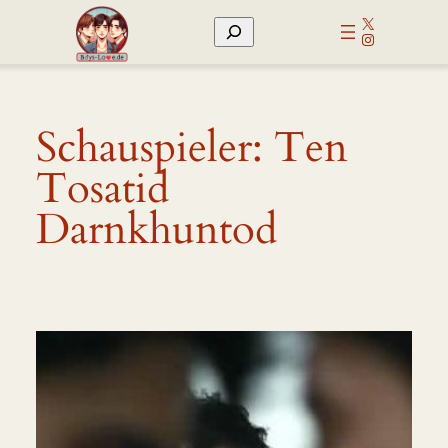
Zum
X
Suchen
Inhalt
Instagram
springen
Schauspieler:
Ten
Tosatid
Darnkhuntod